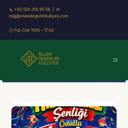
İçeriğe
📞
+90 554 258 95 58
| ✉
geç
bilgi@islamidegerlerkulliyesi.com
🕐 Pzt-Cmt: 11:00 – 17:00