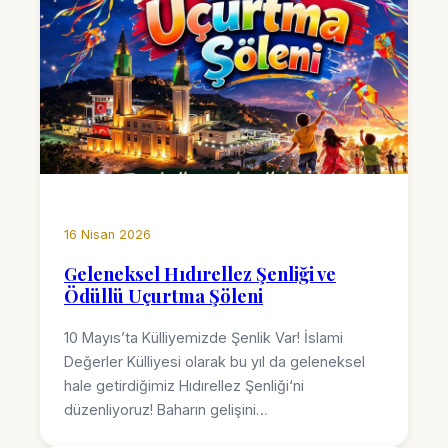
16 Nisan 2026
Geleneksel Hıdırellez Şenliği ve
Ödüllü Uçurtma Şöleni
10 Mayıs’ta Külliyemizde Şenlik Var! İslami
Değerler Külliyesi olarak bu yıl da geleneksel
hale getirdiğimiz Hıdırellez Şenliği‘ni
düzenliyoruz! Baharın gelişini…