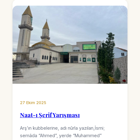
27 Ekim 2025
Naat-ı Şerif Yarışması
Arş’ın kubbelerine, adı nûrla yazılan,İsmi;
semâda “Ahmed”, yerde “Muhammed”