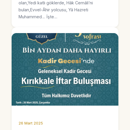
olan,Yedi katlı göklerde, Hâk Cemâli’ni
bulan,Evvel-Âhir yolcusu, Yâ Hazreti
Muhammed… İşte…
26 Mart 2025